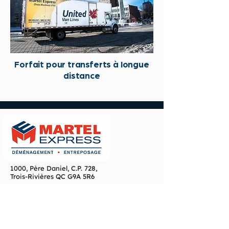
Forfait pour transferts à longue
distance
1000, Père Daniel, C.P. 728,
Trois-Rivières QC G9A 5R6
Numéro de telephone :
819-378-2747
Numéros de téléphone additionnels :
1-800-567-7852
Fax :
819-378-0527