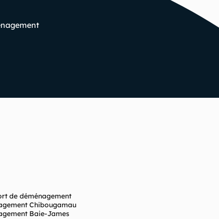
ménagement
ort de déménagement
agement Chibougamau
gement Baie-James