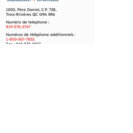
1000, Père Daniel, C.P. 728,
Trois-Rivières QC G9A 5R6
Numéro de telephone :
819-378-2747
Numéros de téléphone additionnels :
1-800-567-7852
Fax :
819-378-0527
Adresse courriel :
info@martelexpresstr.com
Heures d’ouverture
Lundi – Vendredi : 08h00 – 17h00
Samedi : Sur rendez-vous
Dimanche : Fermé
Zone de service
Partout au Québec
Déménagement Rivière-du-Loup
Déménagement Val-d'Or
Déménagement Québec
Déménagement Sherbrooke
Déménagement Chicoutimi
Déménagement Drummondville
Déménagement Saguenay