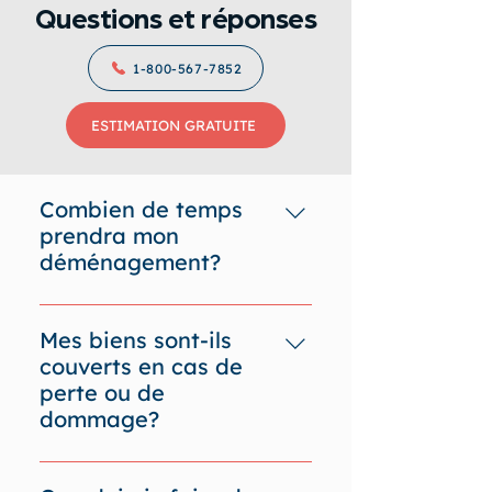
Questions et réponses
1-800-567-7852
ESTIMATION GRATUITE
Combien de temps
prendra mon
déménagement?
Cela dépend de plusieurs
facteurs. La durée d’un
Mes biens sont-ils
déménagement est influencée
couverts en cas de
par la température, le moment
perte ou de
de l’année, le poids de la
dommage?
cargaison et les lieux d’origine
Bien sûr! La couverture est
et de destination.