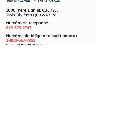
1000, Père Daniel, C.P. 728,
Trois-Rivières QC G9A 5R6
Numéro de telephone :
819-378-2747
Numéros de téléphone additionnels :
1-800-567-7852
Fax :
819-378-0527
Adresse courriel :
info@martelexpresstr.com
Heures d’ouverture
Lundi – Vendredi : 08h00 – 17h00
Samedi : Sur rendez-vous
Dimanche : Fermé
Zone de service
Partout au Québec
Déménagement Rivière-du-Loup
Déménagement Val-d'Or
Déménagement Québec
Déménagement Sherbrooke
Déménagement Chicoutimi
Déménagement Drummondville
Déménagement Saguenay