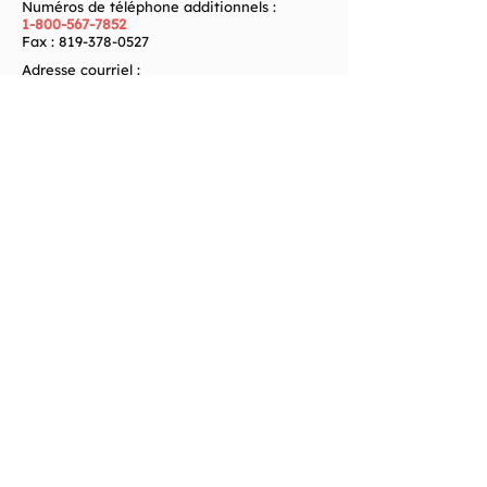
Numéros de téléphone additionnels :
1-800-567-7852
Fax :
819-378-0527
Adresse courriel :
info@martelexpresstr.com
Heures d’ouverture
Lundi – Vendredi : 08h00 – 17h00
Samedi : Sur rendez-vous
Dimanche : Fermé
Zone de service
Partout au Québec
Déménagement Rivière-du-Loup
Déménagement Val-d'Or
Déménagement Québec
Déménagement Sherbrooke
Déménagement Chicoutimi
Déménagement Drummondville
Déménagement Saguenay
Déménagement Trois-Rivières
Déménagement Rouyn-Noranda
Déménagement Malartic
Déménagement Mont-Joli
Déménagement Bas-St-Laurent
Déménageurs de Déménagement Martel
Express